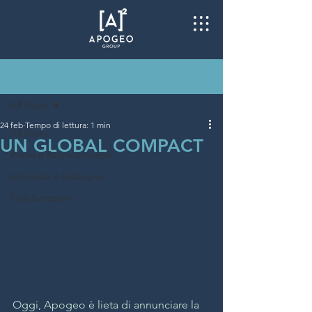
Post
All Posts
24 feb
Tempo di lettura: 1 min
All Posts
UN GLOBAL COMPACT
Premi e Riconoscimenti
Interviste e Sostegno
Collaborazioni
Oggi, Apogeo è lieta di annunciare la 