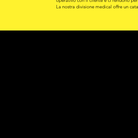
operativo con il cliente e ci rendono per
La nostra divisione medical offre un cat