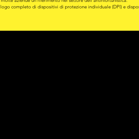
 molte aziende un riferimento nel settore dell’antinfortunistica.
alogo completo di dispositivi di protezione individuale (DPI) e dispo