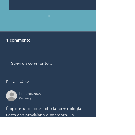
1 commento
Sustainability 
Scrivi un commento...
Benefit Competition, a
Brindisi la seconda tappa
dell’iniziativa del MIMIT
Più nuovi
beherusize050
06 mag
È opportuno notare che la terminologia è 
usata con precisione e coerenza. Le 
valutazioni qualitative sono abbinate a 
supporto quantitativo. Il sito web colloca la 
discussione in un contesto informativo più 