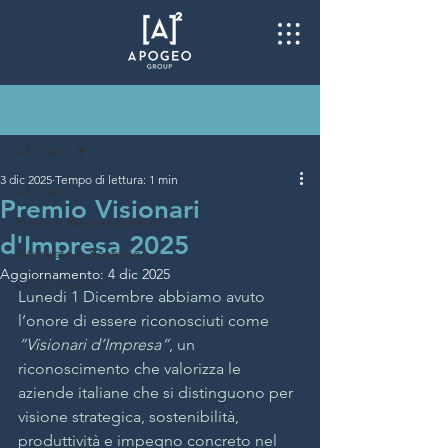
Post
All Posts
3 dic 2025
Tempo di lettura: 1 min
All Posts
Premio Visionari
Premi e Riconoscimenti
d'Impresa 2025
Interviste e Sostegno
Aggiornamento:
4 dic 2025
Collaborazioni
Lunedi 1 Dicembre abbiamo avuto 
l’onore di essere riconosciuti come 
“Visionari d’Impresa”
, un 
riconoscimento che valorizza le 
aziende italiane che si distinguono per 
visione strategica, sostenibilità, 
produttività e impegno concreto nel 