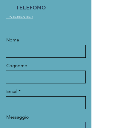
TELEFONO
+39 0680691063
Nome
Cognome
Email
Messaggio